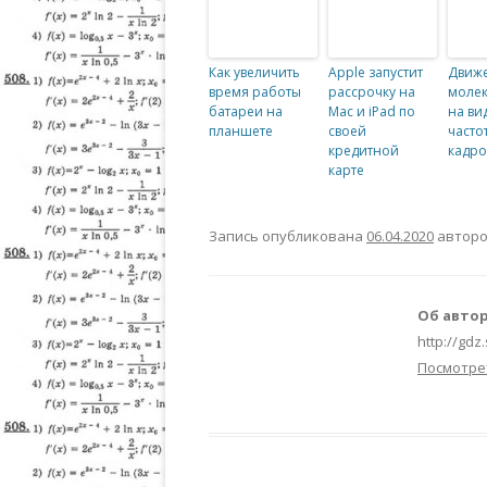
Как увеличить
Apple запустит
Движ
время работы
рассрочку на
молек
батареи на
Mac и iPad по
на ви
планшете
своей
часто
кредитной
кадро
карте
Запись опубликована
06.04.2020
автор
Об автор
http://gdz
Посмотре