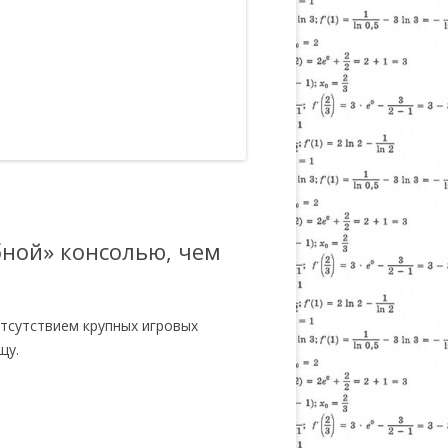
обной» консолью, чем
отсутствием крупных игровых
щу.