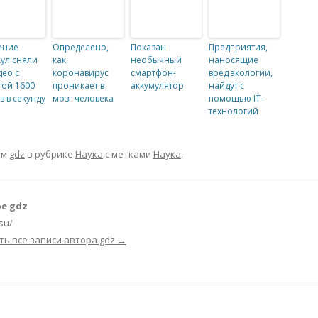
ение
Определено,
Показан
Предприятия,
ул сняли
как
необычный
наносящие
део с
коронавирус
смартфон-
вред экологии,
той 1600
проникает в
аккумулятор
найдут с
в в секунду
мозг человека
помощью IT-
технологий
ом
gdz
в рубрике
Наука
с метками
Наука
.
е gdz
.su/
ть все записи автора gdz
→