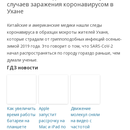
случаев заражения коронавирусом в
Ухане
Китайские и американские медики нашли следы
коронавируса в образцах мокроты жителей Уханя,
которые страдали от гриппоподобных инфекций осенью-
зимой 2019 года. Это говорит о том, что SARS-CoV-2
начал распространяться по городу гораздо раньше, чем
думали ученые.
ГДЗ новости
Как увеличить
Apple
Движение
время работы
запустит
молекул сняли
батареи на
рассрочку на
на видео с
планшете
Mac и iPad по
частотой