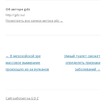
Об авторе gdz
http://gdz.su/
Посмотреть все записи автора gdz
→
Навигация по записям
←
В мезозойской эре
Умный туалет сможет
массовое вымирание
определять признаки
произошло из-за вулканов
заболеваний
→
Сайт работает на G D Z