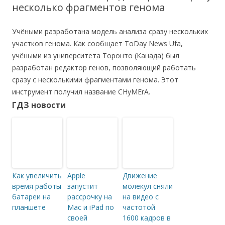
несколько фрагментов генома
Учёными разработана модель анализа сразу нескольких
участков генома. Как сообщает ToDay News Ufa,
учёными из университета Торонто (Канада) был
разработан редактор генов, позволяющий работать
сразу с несколькими фрагментами генома. Этот
инструмент получил название CHyMErA.
ГДЗ новости
Как увеличить
Apple
Движение
время работы
запустит
молекул сняли
батареи на
рассрочку на
на видео с
планшете
Mac и iPad по
частотой
своей
1600 кадров в