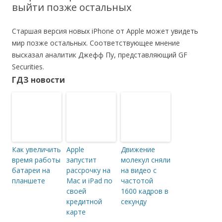
выйти позже остальных
Старшая версия новых iPhone от Apple может увидеть
мир позже остальных. Соответствующее мнение
высказал аналитик Джефф Пу, представляющий GF
Securities.
ГДЗ новости
Как увеличить
Apple
Движение
время работы
запустит
молекул сняли
батареи на
рассрочку на
на видео с
планшете
Mac и iPad по
частотой
своей
1600 кадров в
кредитной
секунду
карте