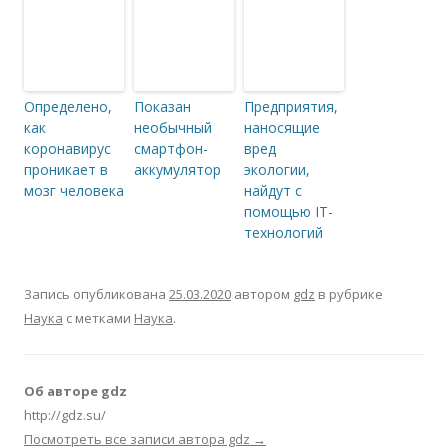
Определено,
Показан
Предприятия,
как
необычный
наносящие
коронавирус
смартфон-
вред
проникает в
аккумулятор
экологии,
мозг человека
найдут с
помощью IT-
технологий
Запись опубликована
25.03.2020
автором
gdz
в рубрике
Наука
с метками
Наука
.
Об авторе gdz
http://gdz.su/
Посмотреть все записи автора gdz
→