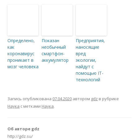
Определено,
Показан
Предприятия,
как
необычный
наносящие
коронавирус
смартфон-
вред
проникает в
аккумулятор
экологии,
мозг человека
найдут с
помощью IT-
технологий
Запись опубликована
07.04.2020
автором
gdz
в рубрике
Наука
с метками
Наука
.
Об авторе gdz
http://gdz.su/