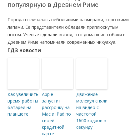
популярную в Древнем Риме
Порода отличалась небольшими размерами, короткими
лапами. Ее представители обладали приплюснутым
носом. Ученые сделали вывод, что домашние собаки в
Древнем Риме напоминали современных чихуахуа.
ГДЗ новости
Как увеличить
Apple
Движение
время работы
запустит
молекул сняли
батареи на
рассрочку на
на видео с
планшете
Mac и iPad по
частотой
своей
1600 кадров в
кредитной
секунду
карте