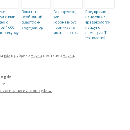
ение
Показан
Определено,
Предприятия,
ул сняли
необычный
как
наносящие
део с
смартфон-
коронавирус
вред экологии,
той 1600
аккумулятор
проникает в
найдут с
в в секунду
мозг человека
помощью IT-
технологий
ом
gdz
в рубрике
Наука
с метками
Наука
.
е gdz
.su/
ть все записи автора gdz
→