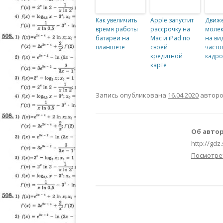
Как увеличить
Apple запустит
Движ
время работы
рассрочку на
молек
батареи на
Mac и iPad по
на ви
планшете
своей
часто
кредитной
кадро
карте
Запись опубликована
16.04.2020
автор
Об автор
http://gdz
Посмотре