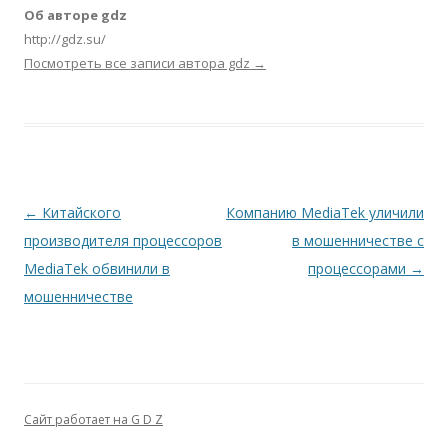
Об авторе gdz
http://gdz.su/
Посмотреть все записи автора gdz
→
Навигация по записям
←
Китайского
Компанию MediaTek уличили
производителя процессоров
в мошенничестве с
MediaTek обвинили в
процессорами
→
мошенничестве
Сайт работает на G D Z