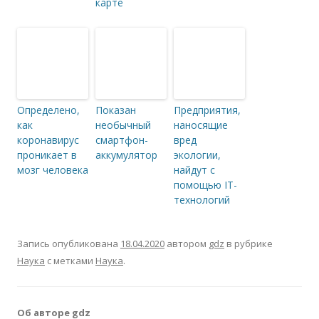
карте
Определено,
Показан
Предприятия,
как
необычный
наносящие
коронавирус
смартфон-
вред
проникает в
аккумулятор
экологии,
мозг человека
найдут с
помощью IT-
технологий
Запись опубликована
18.04.2020
автором
gdz
в рубрике
Наука
с метками
Наука
.
Об авторе gdz