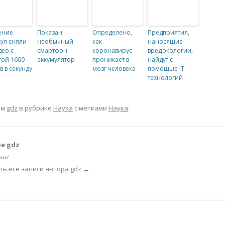
ение
Показан
Определено,
Предприятия,
ул сняли
необычный
как
наносящие
део с
смартфон-
коронавирус
вред экологии,
той 1600
аккумулятор
проникает в
найдут с
в в секунду
мозг человека
помощью IT-
технологий
ом
gdz
в рубрике
Наука
с метками
Наука
.
е gdz
.su/
ть все записи автора gdz
→