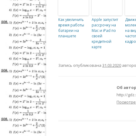
Как увеличить
Apple запустит
Движ
время работы
рассрочку на
молек
батареи на
Mac и iPad по
на ви
планшете
своей
часто
кредитной
кадро
карте
Запись опубликована
31.03.2020
автор
Об автор
http://gdz
Посмотре