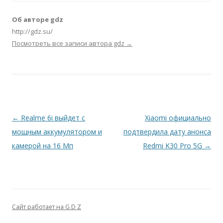
Об авторе gdz
http://gdz.su/
Посмотреть все записи автора gdz
→
Навигация по записям
←
Realme 6i выйдет с
Xiaomi официально
мощным аккумулятором и
подтвердила дату анонса
камерой на 16 Мп
Redmi K30 Pro 5G
→
Сайт работает на G D Z