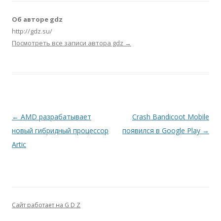
Об авторе gdz
http://gdz.su/
Посмотреть все записи автора gdz
→
Навигация по записям
←
AMD разрабатывает
Crash Bandicoot Mobile
новый гибридный процессор
появился в Google Play
→
Artic
Сайт работает на G D Z