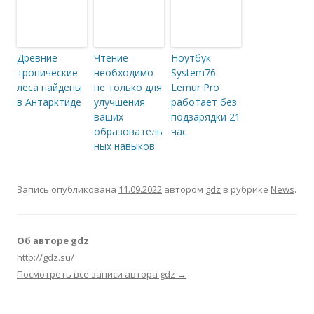
Древние
Чтение
Ноутбук
тропические
необходимо
System76
леса найдены
не только для
Lemur Pro
в Антарктиде
улучшения
работает без
ваших
подзарядки 21
образователь
час
ных навыков
Запись опубликована
11.09.2022
автором
gdz
в рубрике
News
.
Об авторе gdz
http://gdz.su/
Посмотреть все записи автора gdz
→