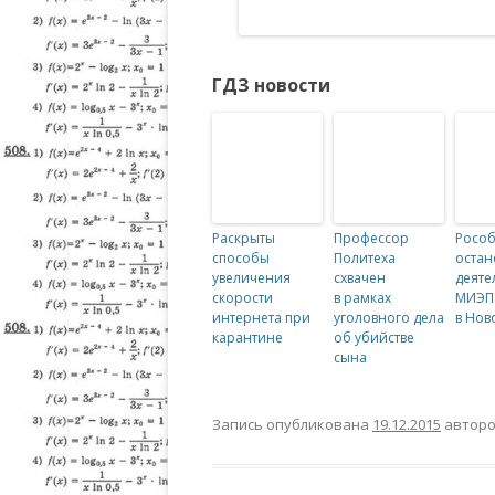
ГДЗ новости
Раскрыты
Профессор
Росо
способы
Политеха
остан
увеличения
схвачен
деяте
скорости
в рамках
МИЭП
интернета при
уголовного дела
в Нов
карантине
об убийстве
сына
Запись опубликована
19.12.2015
автор