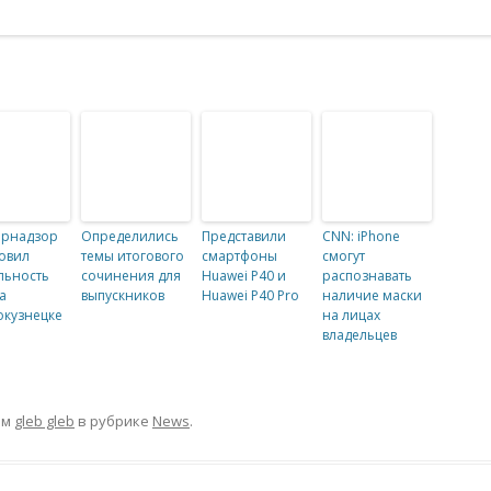
брнадзор
Определились
Представили
CNN: iPhone
овил
темы итогового
смартфоны
смогут
льность
сочинения для
Huawei P40 и
распознавать
а
выпускников
Huawei P40 Pro
наличие маски
окузнецке
на лицах
владельцев
ом
gleb gleb
в рубрике
News
.