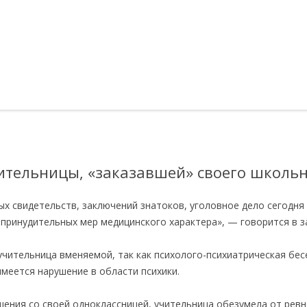
тельницы, «заказавшей» своего школьн
ых свидетельств, заключений знатоков, уголовное дело сегодня
принудительных мер медицинского характера», — говорится в з
 учительница вменяемой, так как психолого-психиатрическая бес
имеется нарушение в области психики.
шения со своей одноклассницей, учительница обезумела от рев