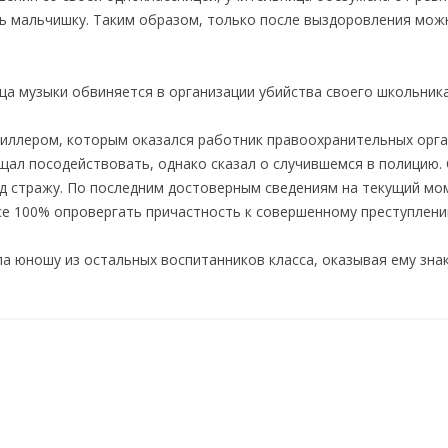
ь мальчишку. Таким образом, только после выздоровления мож
ца музыки обвиняется в организации убийства своего школьника
киллером, которым оказался работник правоохранительных орга
щал посодействовать, однако сказал о случившемся в полицию.
 стражу. По последним достоверным сведениям на текущий мо
все 100% опровергать причастность к совершенному преступлени
а юношу из остальных воспитанников класса, оказывая ему зн