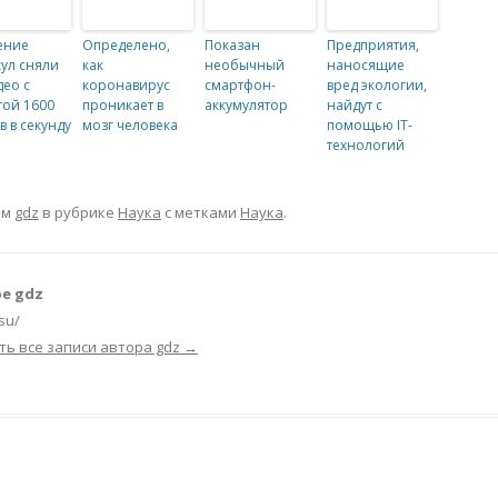
ение
Определено,
Показан
Предприятия,
ул сняли
как
необычный
наносящие
део с
коронавирус
смартфон-
вред экологии,
той 1600
проникает в
аккумулятор
найдут с
в в секунду
мозг человека
помощью IT-
технологий
ом
gdz
в рубрике
Наука
с метками
Наука
.
е gdz
.su/
ть все записи автора gdz
→