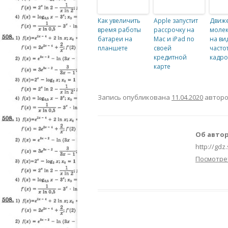
Как увеличить
Apple запустит
Движ
время работы
рассрочку на
молек
батареи на
Mac и iPad по
на ви
планшете
своей
часто
кредитной
кадро
карте
Запись опубликована
11.04.2020
автор
Об автор
http://gdz
Посмотре