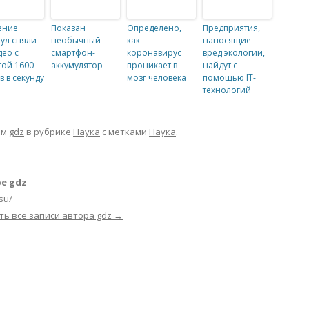
ение
Показан
Определено,
Предприятия,
ул сняли
необычный
как
наносящие
део с
смартфон-
коронавирус
вред экологии,
той 1600
аккумулятор
проникает в
найдут с
в в секунду
мозг человека
помощью IT-
технологий
ом
gdz
в рубрике
Наука
с метками
Наука
.
е gdz
.su/
ть все записи автора gdz
→