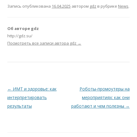
Запись опубликована
16.04.2025
автором
gdz
в рубрике
News
.
Об авторе gdz
http://gdz.su/
Посмотреть все записи автора gdz
→
Навигация по записям
←
ИМТ и здоровье: как
Роботы-промоутеры на
интерпретировать
мероприятиях: как они
результаты
работают и чем полезны
→