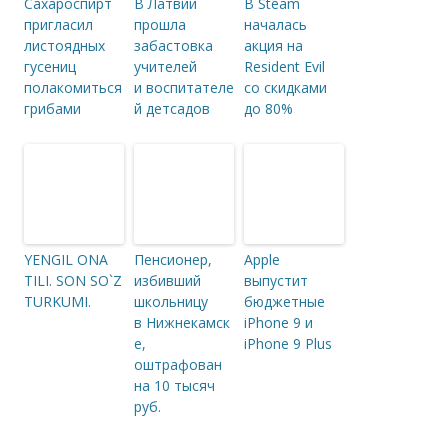
Сахароспирт
В Латвии
В Steam
пригласил
прошла
началась
листоядных
забастовка
акция на
гусениц
учителей
Resident Evil
полакомиться
и воспитателе
со скидками
грибами
й детсадов
до 80%
YENGIL ONA
Пенсионер,
Apple
TILI. SON SO`Z
избивший
выпустит
TURKUMI.
школьницу
бюджетные
в Нижнекамск
iPhone 9 и
е,
iPhone 9 Plus
оштрафован
на 10 тысяч
руб.