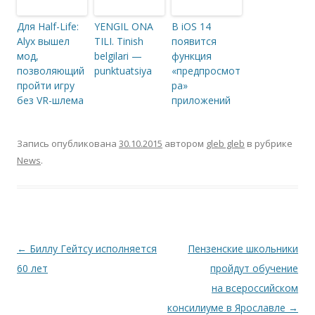
Для Half-Life:
YENGIL ONA
В iOS 14
Alyx вышел
TILI. Tinish
появится
мод,
belgilari —
функция
позволяющий
punktuatsiya
«предпросмот
пройти игру
ра»
без VR-шлема
приложений
Запись опубликована
30.10.2015
автором
gleb gleb
в рубрике
News
.
Навигация по записям
←
Биллу Гейтсу исполняется
Пензенские школьники
60 лет
пройдут обучение
на всероссийском
консилиуме в Ярославле
→