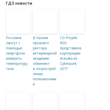
ГДЗ новости
Россияне
В Казани
CD Projekt
смогут с
прежнего
RED
помощью
ректора
представила
смартфона
ветеринарной
корпорацию
измерять
академии
Arasaka из
температуру
обвиняют
Cyberpunk
тела
в злоупотреб
2077
лении
полномочиям
и