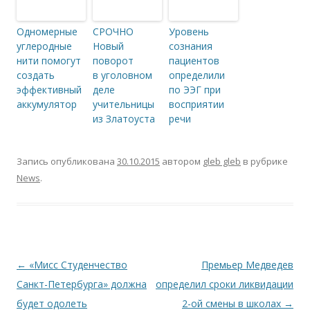
Одномерные
СРОЧНО
Уровень
углеродные
Новый
сознания
нити помогут
поворот
пациентов
создать
в уголовном
определили
эффективный
деле
по ЭЭГ при
аккумулятор
учительницы
восприятии
из Златоуста
речи
Запись опубликована
30.10.2015
автором
gleb gleb
в рубрике
News
.
Навигация по записям
←
«Мисс Студенчество
Премьер Медведев
Санкт-Петербурга» должна
определил сроки ликвидации
будет одолеть
2-ой смены в школах
→