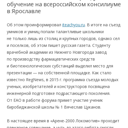
обучение на всероссийском консилиуме
в Ярославле
Об этом проинформировал
iteachyou.ru
. В итоге на съезд
умников и умниц попали талантливые школьники
не только лишь из столиц и крупных городов, однако сел
и поселков, об этом пишет русская газета. Студенту
врачебной академии из Нижнего Новгорода завод
по производству фармацевтических средств
и биотехнологических субстанций выделил место для
презентации — на собственной площадке. Как стало
известно RegNews, в 2015 г. программа съезда молодых
ученых, изобретателей и конструкторов посвящена
инженерной подготовке подрастающего поколения.
От ЕАО в работе форума примет участие ученик
биробиджанской школы № 1 Вячеслав Цуканов.
В настоящее время в «Арене-2000 Локомотив» проходит
пленарное совещание, а чуть до этого ребята смогли