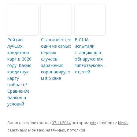
Рейтинг
Стал известен
В США
лучших
один из самых
испытали
кредитных
первых
станцию для
карт в 2020
случаев
обнаружения
году. Какую
заражения
гиперзвуковы
кредитную
коронавирусо
х целей
карту
м в Ухане
выбрать?
Сравнение
банков и
условий
Запись опубликована
07.11.2014
автором
gdz
в рубрике
News
с метками
Монтаж
,
натяжных
,
потолков
.