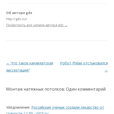
Об авторе gdz
http://gdz.su/
Посмотреть все записи автора gdz
→
Навигация по записям
←
Что такое кандидатская
Робот Philae отстыковался
диссертация?
→
Монтаж натяжных потолков
: Один комментарий
Уведомление:
Российские ученые создали лекарство от
старости | ГДЗ - GDZ.su