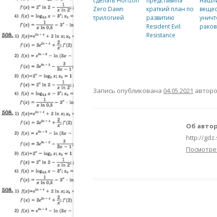
сделать Horizon
представила
нашл
Zero Dawn
краткий план по
вещес
трилогией
развитию
унич
Resident Evil:
раков
Resistance
Запись опубликована
04.05.2021
автор
Об автор
http://gdz
Посмотре