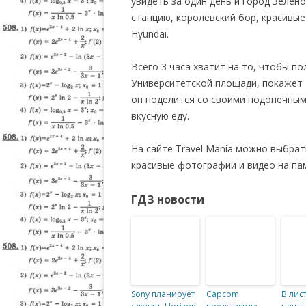
увидеть за один день и город Зелен
станцию, королевский бор, красивые
Hyundai.
Всего 3 часа хватит на то, чтобы п
Университетской площади, покажет Р
он поделится со своими подопечным
вкусную еду.
На сайте Travel Mania можно выбра
красивые фотографии и видео на пам
ГДЗ новости
Sony планирует
Capcom
В лис