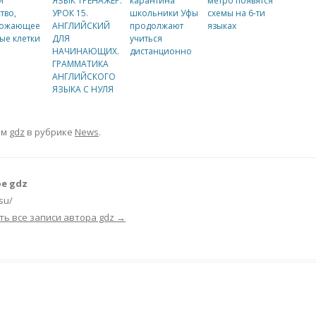
и
ЯЗЫК ТРЕНАЖЕР.
карантина
метро появятся
тво,
УРОК 15.
школьники Уфы
схемы на 6-ти
тожающее
АНГЛИЙСКИЙ
продолжают
языках
ые клетки
ДЛЯ
учиться
НАЧИНАЮЩИХ.
дистанционно
ГРАММАТИКА
АНГЛИЙСКОГО
ЯЗЫКА С НУЛЯ
ом
gdz
в рубрике
News
.
е gdz
.su/
ть все записи автора gdz
→