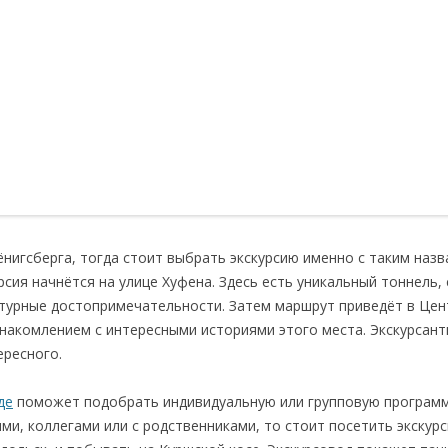
ёнигсберга, тогда стоит выбрать экскурсию именно с таким назв
рсия начнётся на улице Хуфена. Здесь есть уникальный тоннель,
ектурные достопримечательности. Затем маршрут приведёт в Цен
накомлением с интересными историями этого места. Экскурсант
ересного.
де
поможет подобрать индивидуальную или групповую программу
ями, коллегами или с родственниками, то стоит посетить экскур