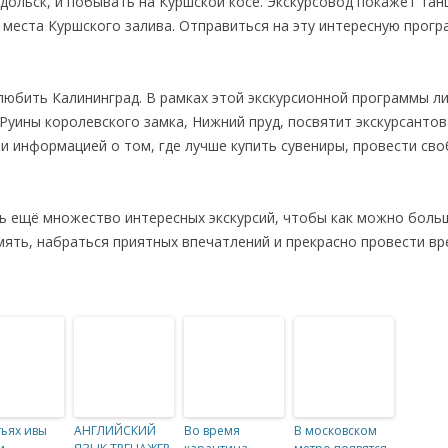
одольск, и побывать на Куршской косе. Экскурсовод покажет та
 места Куршского залива. Отправиться на эту интересную прог
олюбить Калининград. В рамках этой экскурсионной программы ли
уины королевского замка, Нижний пруд, посвятит экскурсантов
и информацией о том, где лучше купить сувениры, провести св
ть ещё множество интересных экскурсий, чтобы как можно больш
ять, набраться приятных впечатлений и прекрасно провести вр
тьях ивы
АНГЛИЙСКИЙ
Во время
В московском