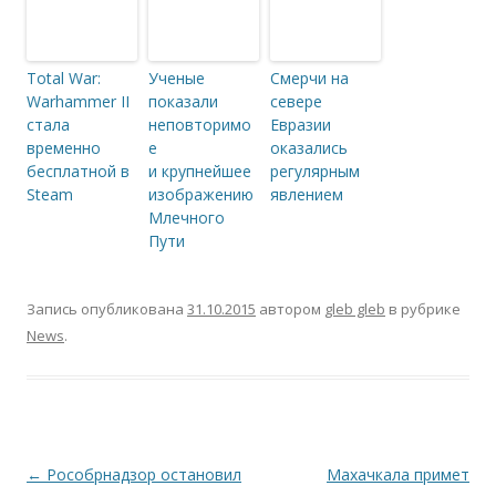
Total War:
Ученые
Смерчи на
Warhammer II
показали
севере
стала
неповторимо
Евразии
временно
е
оказались
бесплатной в
и крупнейшее
регулярным
Steam
изображению
явлением
Млечного
Пути
Запись опубликована
31.10.2015
автором
gleb gleb
в рубрике
News
.
Навигация по записям
←
Рособрнадзор остановил
Махачкала примет