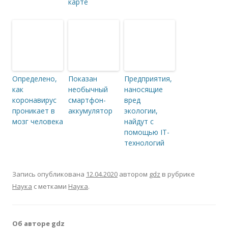
карте
Определено,
Показан
Предприятия,
как
необычный
наносящие
коронавирус
смартфон-
вред
проникает в
аккумулятор
экологии,
мозг человека
найдут с
помощью IT-
технологий
Запись опубликована
12.04.2020
автором
gdz
в рубрике
Наука
с метками
Наука
.
Об авторе gdz