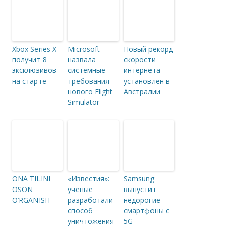
Xbox Series X
Microsoft
Новый рекорд
получит 8
назвала
скорости
эксклюзивов
системные
интернета
на старте
требования
установлен в
нового Flight
Австралии
Simulator
ONA TILINI
«Известия»:
Samsung
OSON
ученые
выпустит
O’RGANISH
разработали
недорогие
способ
смартфоны с
уничтожения
5G