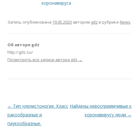
коронавируса
Запись опубликована
19.05.2020
автором
gdz
в рубрике
News
.
Об авторе gdz
http://gdz.su/
Посмотреть все записи автора gdz
→
Навигация по записям
←
Тип членистоногие. Класс
Найдены невосприимчивые к
ракообразные и
коронавирусу люди
→
паукообразные.