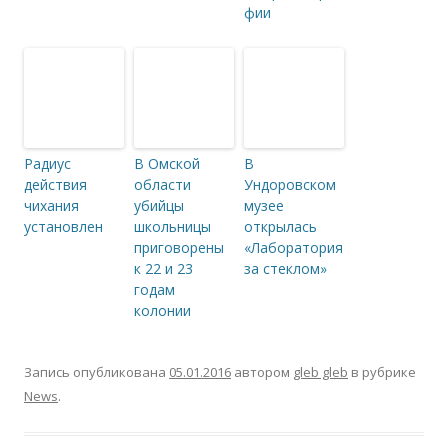
фии
Радиус
В Омской
В
действия
области
Ундоровском
чихания
убийцы
музее
установлен
школьницы
открылась
приговорены
«Лаборатория
к 22 и 23
за стеклом»
годам
колонии
Запись опубликована
05.01.2016
автором
gleb gleb
в рубрике
News
.