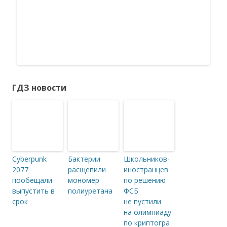
ГДЗ новости
Cyberpunk
Бактерии
Школьников-
2077
расщепили
иностранцев
пообещали
мономер
по решению
выпустить в
полиуретана
ФСБ
срок
не пустили
на олимпиаду
по криптогра