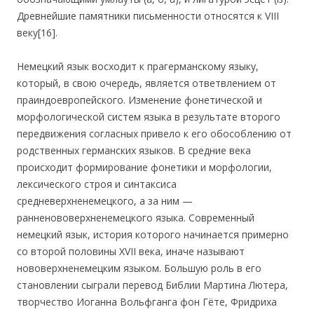
Древнейшие памятники письменности относятся к VIII
веку[16].
Немецкий язык восходит к прагерманскому языку,
который, в свою очередь, является ответвлением от
праиндоевропейского. Изменение фонетической и
морфологической систем языка в результате второго
передвижения согласных привело к его обособлению от
родственных германских языков. В средние века
происходит формирование фонетики и морфологии,
лексического строя и синтаксиса
средневерхненемецкого, а за ним —
ранненововерхненемецкого языка. Современный
немецкий язык, история которого начинается примерно
со второй половины XVII века, иначе называют
нововерхненемецким языком. Большую роль в его
становлении сыграли перевод Библии Мартина Лютера,
творчество Иоганна Вольфганга фон Гёте, Фридриха