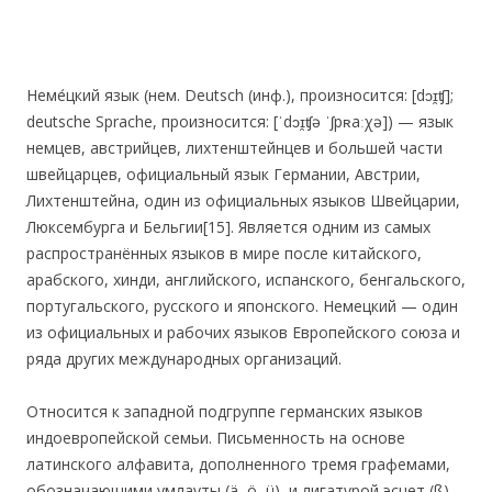
Неме́цкий язык (нем. Deutsch (инф.), произносится: [dɔɪ̯ʧ];
deutsche Sprache, произносится: [ˈdɔɪ̯ʧə ˈʃpʀaːχə]) — язык
немцев, австрийцев, лихтенштейнцев и большей части
швейцарцев, официальный язык Германии, Австрии,
Лихтенштейна, один из официальных языков Швейцарии,
Люксембурга и Бельгии[15]. Является одним из самых
распространённых языков в мире после китайского,
арабского, хинди, английского, испанского, бенгальского,
португальского, русского и японского. Немецкий — один
из официальных и рабочих языков Европейского союза и
ряда других международных организаций.
Относится к западной подгруппе германских языков
индоевропейской семьи. Письменность на основе
латинского алфавита, дополненного тремя графемами,
обозначающими умлауты (ä, ö, ü), и лигатурой эсцет (ß).